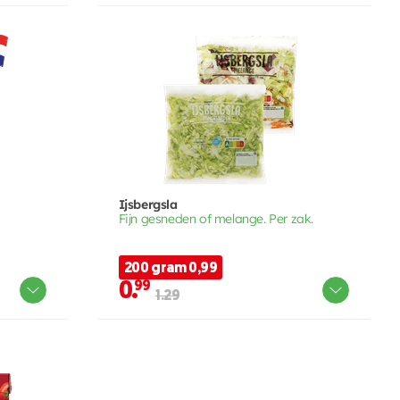
Ijsbergsla
Fijn gesneden of melange. Per zak.
200 gram 0,99
0.
99
1.29