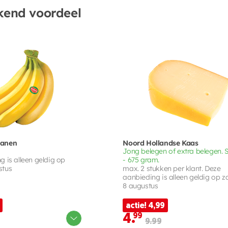
kend voordeel
nanen
Noord Hollandse Kaas
Jong belegen of extra belegen. 
 is alleen geldig op
- 675 gram.
stus
max. 2 stukken per klant. Deze
aanbieding is alleen geldig op 
8 augustus
actie! 4,99
4.
99
9.99