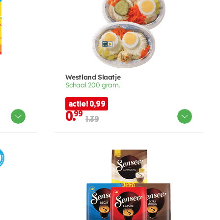
Westland Slaatje
Schaal 200 gram.
actie! 0,99
0.
99
1.39