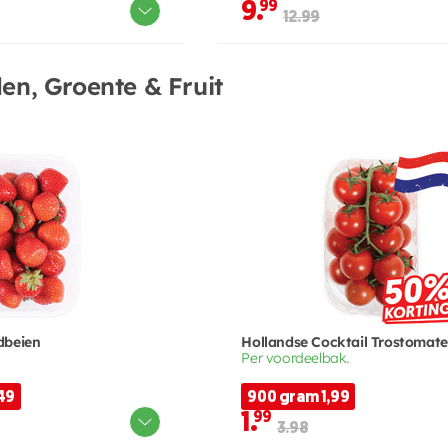
9.
99
12.99
en, Groente & Fruit
dbeien
Hollandse Cocktail Trostomat
Per voordeelbak.
49
900 gram 1,99
1.
99
3.98