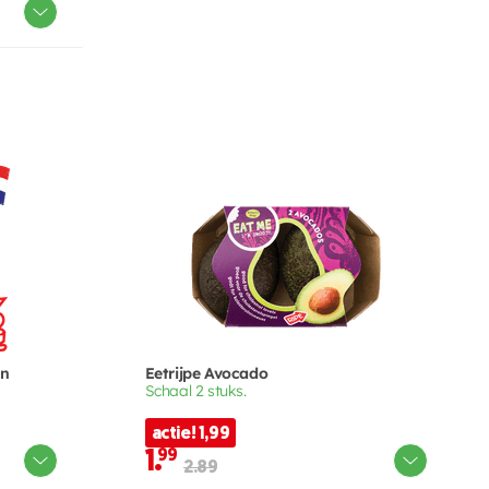
en
Eetrijpe Avocado
Schaal 2 stuks.
actie! 1,99
1.
99
2.89