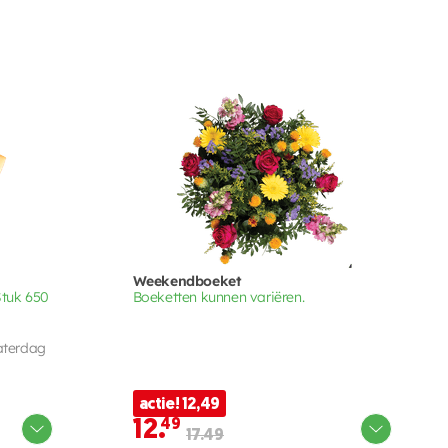
Weekendboeket
Stuk 650
Boeketten kunnen variëren.
zaterdag
actie! 12,49
12.
49
17.49