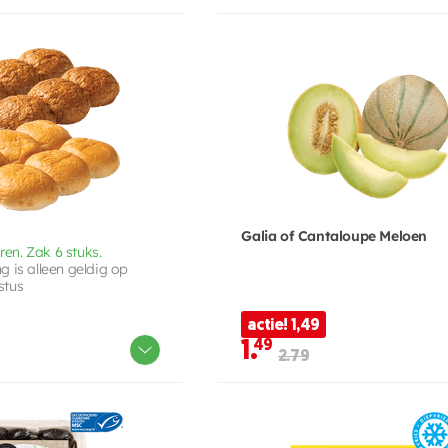
Galia of Cantaloupe Meloen
oren. Zak 6 stuks.
 is alleen geldig op
stus
actie! 1,49
1.
49
2.79