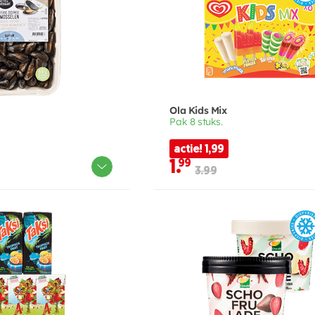
Ola Kids Mix
Pak 8 stuks.
actie! 1,99
1.
99
3.99