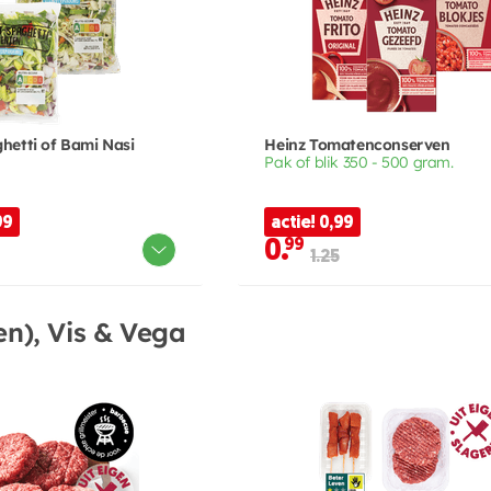
hetti of Bami Nasi
Heinz Tomatenconserven
Pak of blik 350 - 500 gram.
99
actie! 0,99
0.
99
1.25
n), Vis & Vega