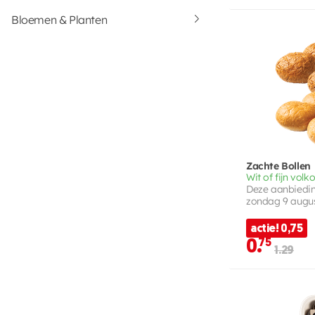
Bloemen & Planten
Zachte Bollen
Wit of fijn volk
Deze aanbieding
zondag 9 augu
actie! 0,75
0.
75
1.29