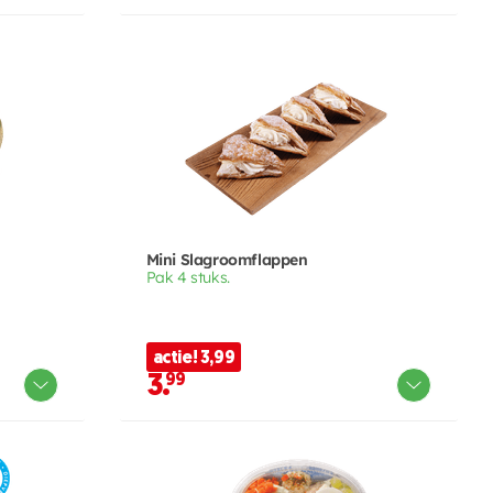
Mini Slagroomflappen
Pak 4 stuks.
actie! 3,99
3.
99