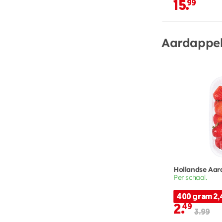
15.
99
Aardappel
Hollandse Aar
Per schaal.
400 gram 2,
2.
49
3.99