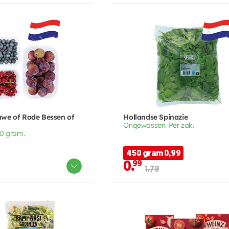
uwe of Rode Bessen of
Hollandse Spinazie
Ongewassen. Per zak.
50 gram.
450 gram 0,99
0.
99
1.79