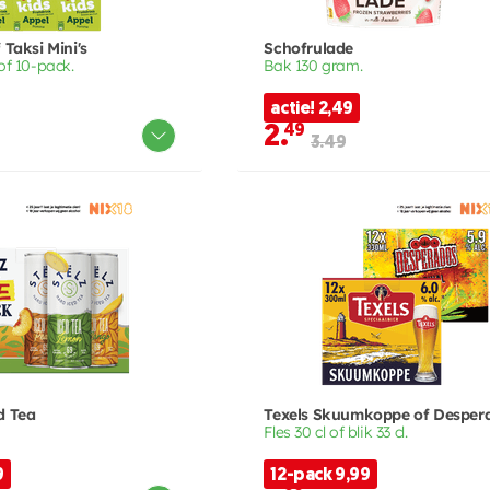
 Taksi Mini's
Schofrulade
of 10-pack.
Bak 130 gram.
actie! 2,49
2.
49
3.49
d Tea
Texels Skuumkoppe of Desper
Fles 30 cl of blik 33 cl.
9
12-pack 9,99