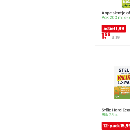
Appelsientje of
Pak 200 ml. 6- 
actie! 1,99
1.
99
3.19
Stëlz Hard Ice
Blik 25 cl.
12-pack 15,9