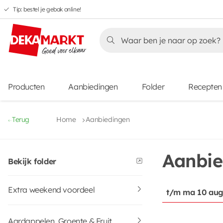
Tip: bestel je gebak online!
Overslaan
Overslaan
Overslaan
naar
naar
naar
Overslaan
hoofdnavigatie
hoofdinhoud
voettekstinhoud
naar
aanbiedingen
Producten
Aanbiedingen
Folder
Recepten
Terug
Home
Aanbiedingen
Aanbie
Bekijk folder
Extra weekend voordeel
t/m ma 10 au
Aardappelen, Groente & Fruit