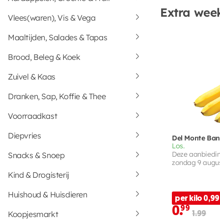
Extra wee
Vlees(waren), Vis & Vega
Maaltijden, Salades & Tapas
Brood, Beleg & Koek
Zuivel & Kaas
Dranken, Sap, Koffie & Thee
Voorraadkast
Diepvries
Del Monte Ba
Los.
Deze aanbieding
Snacks & Snoep
zondag 9 augu
Kind & Drogisterij
Huishoud & Huisdieren
per kilo 0,99
0.
99
Koopjesmarkt
1.99