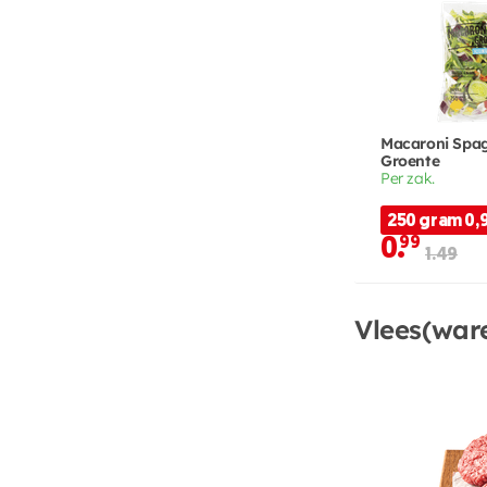
Macaroni Spag
Groente
Per zak.
250 gram 0,
0.
99
1.49
Vlees(ware