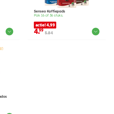
Senseo Koffiepads
Pak 16 of 36 stuks.
actie! 4,99
4.
99
5.84
ados