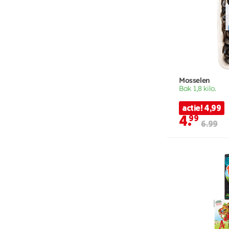
Mosselen
Bak 1,8 kilo.
actie! 4,99
4.
99
6.99