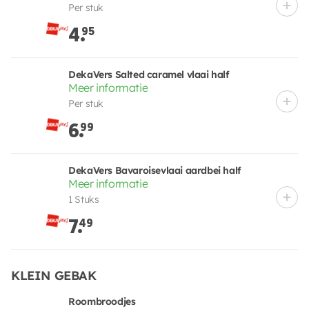
Per stuk
4.
95
DekaVers Salted caramel vlaai half
Meer informatie
Per stuk
6.
99
DekaVers Bavaroisevlaai aardbei half
Meer informatie
1 Stuks
7.
49
KLEIN GEBAK
Roombroodjes