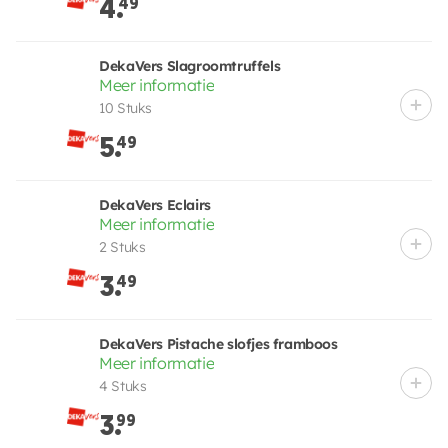
4.
49
DekaVers Slagroomtruffels
Meer informatie
10 Stuks
5.
49
DekaVers Eclairs
Meer informatie
2 Stuks
3.
49
DekaVers Pistache slofjes framboos
Meer informatie
4 Stuks
3.
99