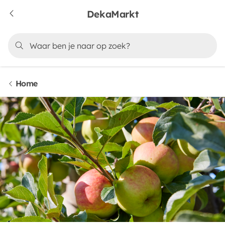
DekaMarkt
Home