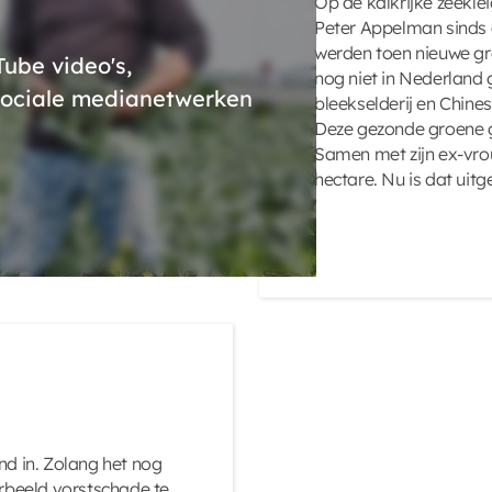
Op de kalkrijke zeekl
Peter Appelman sinds d
werden toen nieuwe gr
ube video's,
nog niet in Nederland 
 sociale medianetwerken
bleekselderij en Chine
Deze gezonde groene gr
Samen met zijn ex-vrou
hectare. Nu is dat uitg
nd in. Zolang het nog
orbeeld vorstschade te