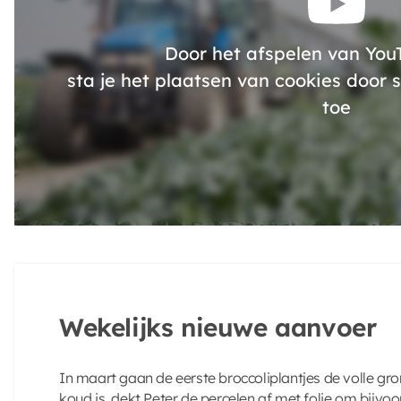
Door het afspelen van YouT
sta je het plaatsen van cookies door
toe
Wekelijks nieuwe aanvoer
In maart gaan de eerste broccoliplantjes de volle gro
koud is, dekt Peter de percelen af met folie om bijvo