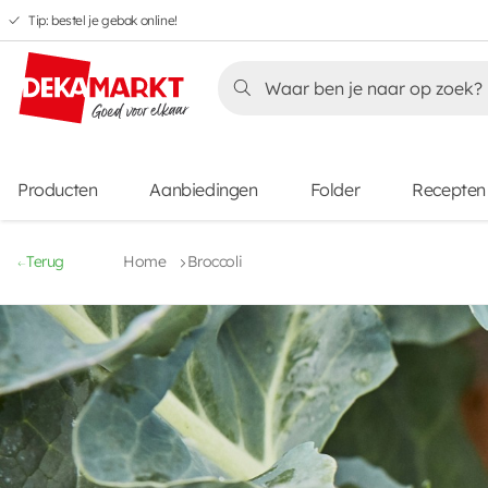
Tip: bestel je gebak online!
Overslaan
Overslaan
Overslaan
naar
naar
naar
Overslaan
hoofdnavigatie
hoofdinhoud
voettekstinhoud
naar
aanbiedingen
Producten
Aanbiedingen
Folder
Recepten
Terug
Home
Broccoli