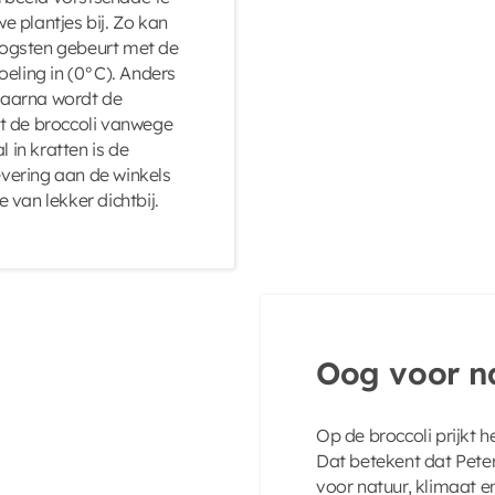
 plantjes bij. Zo kan
 oogsten gebeurt met de
oeling in (0°C). Anders
 Daarna wordt de
dat de broccoli vanwege
 in kratten is de
evering aan de winkels
van lekker dichtbij.
Oog voor n
Op de broccoli prijkt 
Dat betekent dat Peter m
voor natuur, klimaat en