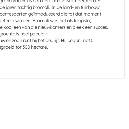
eigrond van het Noord-Hollandse Stompetoren teelt
e jaren tachtig broccoli. In de land- en tuinbouw
oentesoorten geïntroduceerd die tot dat moment
geteeld werden. Broccoli was net als kropsla,
se kool een van die nieuwkomers en bleek een succes.
oente is heel populair.
w en zoon runt hij het bedrijf. Hij begon met 5
egroeid tot 300 hectare.