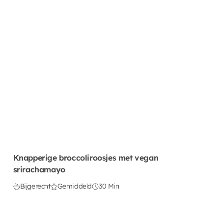
Knapperige broccoliroosjes met vegan
srirachamayo
Bijgerecht
Gemiddeld
30 Min