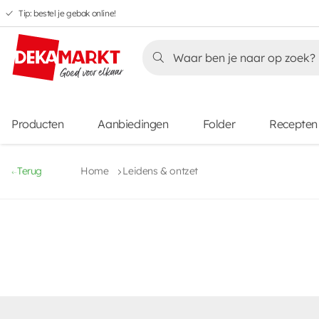
Tip: bestel je gebak online!
Overslaan
Overslaan
Overslaan
naar
naar
naar
Overslaan
hoofdnavigatie
hoofdinhoud
voettekstinhoud
naar
aanbiedingen
Producten
Aanbiedingen
Folder
Recepten
Terug
Home
Leidens & ontzet