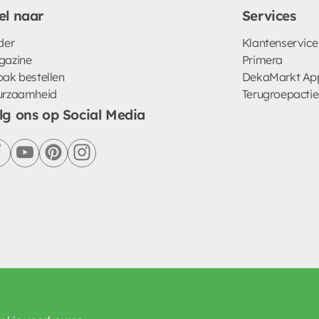
el naar
Services
der
Klantenservice
gazine
Primera
ak bestellen
DekaMarkt Ap
urzaamheid
Terugroepactie
lg ons op Social Media
facebook
youtube
pinterest
instagram