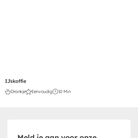
IJskoffie
Drankje
Eenvoudig
10 Min
Meld je aan voor onze