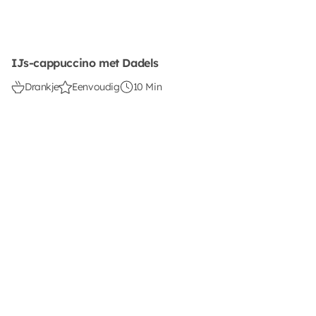
IJs-cappuccino met Dadels
Drankje
Eenvoudig
10 Min