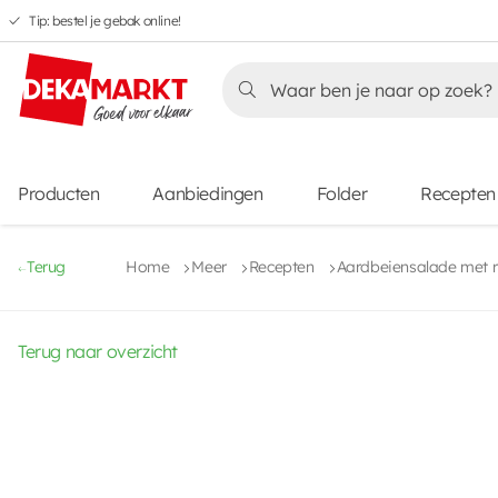
Tip: bestel je gebak online!
Overslaan
Overslaan
Overslaan
naar
naar
naar
Overslaan
hoofdnavigatie
hoofdinhoud
voettekstinhoud
naar
aanbiedingen
Producten
Aanbiedingen
Folder
Recepten
Terug
Home
Meer
Recepten
Aardbeiensalade met r
Terug naar overzicht