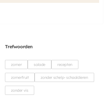
Trefwoorden
zomer
salade
recepten
zomerfruit
zonder schelp- schaaldieren
zonder vis