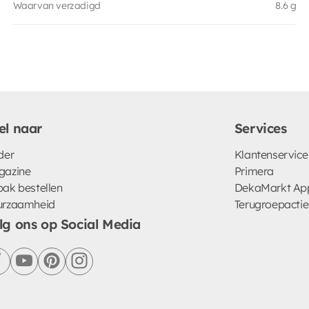
Waarvan verzadigd
8.6 g
el naar
Services
der
Klantenservice
gazine
Primera
ak bestellen
DekaMarkt Ap
urzaamheid
Terugroepactie
lg ons op Social Media
facebook
youtube
pinterest
instagram