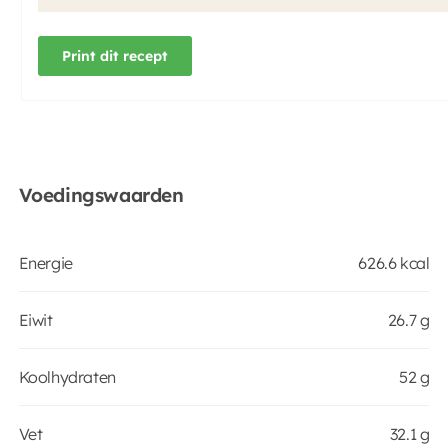
Print dit recept
Voedingswaarden
Energie
626.6 kcal
Eiwit
26.7 g
Koolhydraten
52 g
Vet
32.1 g