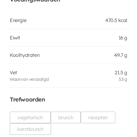
Energie
470.5 kcal
Eiwit
16 g
Koolhydraten
49.7 g
Vet
21.5 g
Waarvan verzadigd
3.3 g
Trefwoorden
vegetarisch
brunch
recepten
kerstbrunch