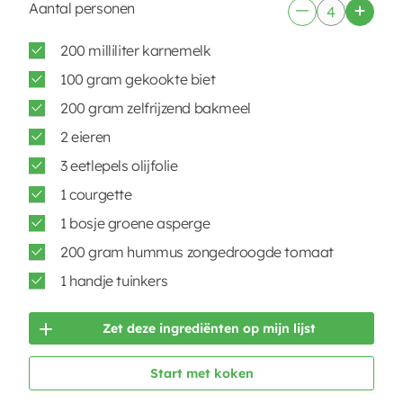
Aantal personen
200 milliliter karnemelk
100 gram gekookte biet
200 gram zelfrijzend bakmeel
2 eieren
3 eetlepels olijfolie
1 courgette
1 bosje groene asperge
200 gram hummus zongedroogde tomaat
1 handje tuinkers
Zet deze ingrediënten op mijn lijst
Start met koken