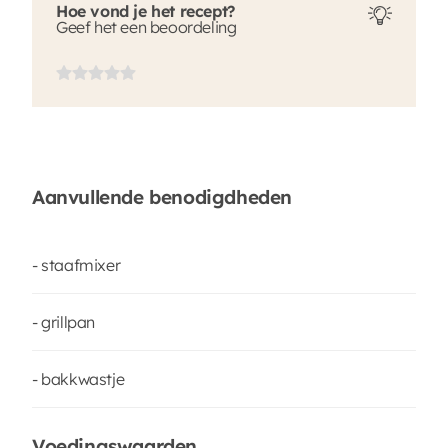
Hoe vond je het recept?
Geef het een beoordeling
Aanvullende benodigdheden
- staafmixer
- grillpan
- bakkwastje
Voedingswaarden