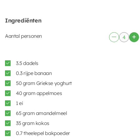
Ingrediënten
Aantal personen
3.5 dadels
0.3 rijpe banaan
50 gram Griekse yoghurt
40 gram appelmoes
1 ei
65 gram amandelmeel
35 gram kokos
0.7 theelepel bakpoeder