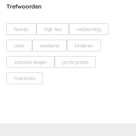
Trefwoorden
feestje
high tea
verjaardag
cake
weekend
kinderen
speciale dagen
grote groep
traktaties