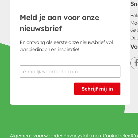
Sn
Fol
Meld je aan voor onze
Ma
nieuwsbrief
Geb
Du
En ontvang als eerste onze nieuwsbrief vol
Vo
aanbiedingen en inspiratie!
Schrijf mij in
Algemene voorwaarden
Privacystatement
Cookiebeleid
Co