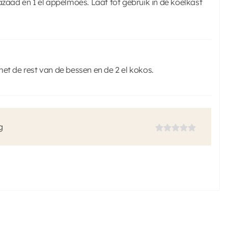
azaad en 1 el appelmoes. Laat tot gebruik in de koelkast
et de rest van de bessen en de 2 el kokos.
g