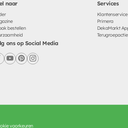
el naar
Services
der
Klantenservice
gazine
Primera
ak bestellen
DekaMarkt Ap
urzaamheid
Terugroepactie
lg ons op Social Media
facebook
youtube
pinterest
instagram
okie voorkeuren