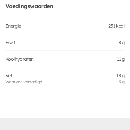
Voedingswaarden
Energie
251 kcal
Eiwit
8 g
Koolhydraten
11 g
Vet
18 g
Waarvan verzadigd
9 g