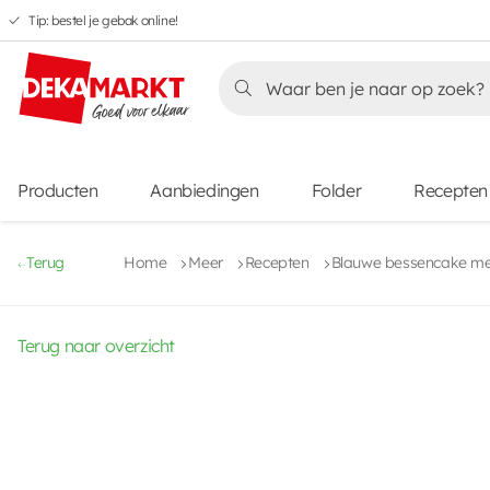
Tip: bestel je gebak online!
Overslaan
Overslaan
Overslaan
naar
naar
naar
Overslaan
hoofdnavigatie
hoofdinhoud
voettekstinhoud
naar
aanbiedingen
Producten
Aanbiedingen
Folder
Recepten
Terug
Home
Meer
Recepten
Blauwe bessencake me
Terug naar overzicht