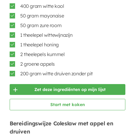
400 gram witte kool
50 gram mayonaise
50 gram zure room
1 theelepel wittewijnazijn
1 theelepel honing
2 theelepels kummel
2 groene appels
200 gram witte druiven zonder pit
Zet deze ingrediënten op mijn lijst
Start met koken
Bereidingswijze Coleslaw met appel en
druiven