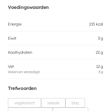
Voedingswaarden
Energie
215 kcal
Eiwit
3 g
Koolhydraten
22 g
Vet
12 g
Waarvan verzadigd
3 g
Trefwoorden
vegetarisch
salade
bbq