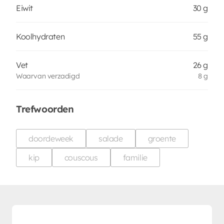
Eiwit
30 g
Koolhydraten
55 g
Vet
26 g
Waarvan verzadigd
8 g
Trefwoorden
doordeweek
salade
groente
kip
couscous
familie