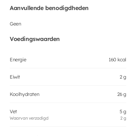
Aanvullende benodigdheden
Geen
Voedingswaarden
Energie
160 kcal
Eiwit
2 g
Koolhydraten
26 g
Vet
5 g
Waarvan verzadigd
2 g