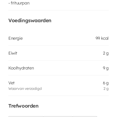
- frituurpan
Voedingswaarden
Energie
99 kcal
Eiwit
2 g
Koolhydraten
9 g
Vet
6 g
Waarvan verzadigd
2 g
Trefwoorden