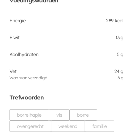
Voedingswaarden
Energie
289 kcal
Eiwit
13 g
Koolhydraten
5 g
Vet
24 g
Waarvan verzadigd
6 g
Trefwoorden
borrelhapje
vis
borrel
ovengerecht
weekend
familie