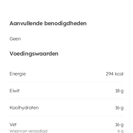
Aanvullende benodigdheden
Geen
Voedingswaarden
Energie
294 kcal
Eiwit
18 g
Koolhydraten
16 g
Vet
16 g
Waarvan verzadigd
6 g