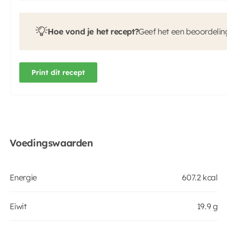
Hoe vond je het recept?
Geef het een beoordelin
Print dit recept
Voedingswaarden
Energie
607.2 kcal
Eiwit
19.9 g