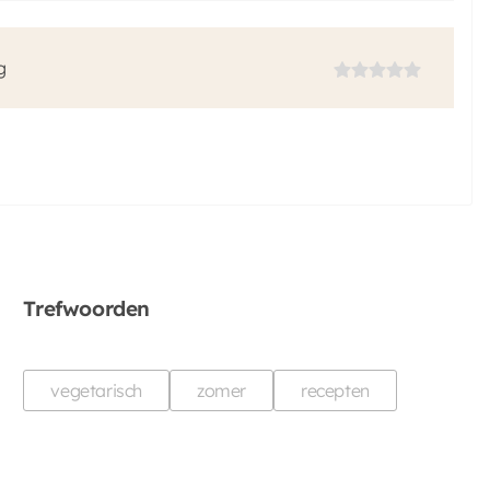
g
Trefwoorden
vegetarisch
zomer
recepten