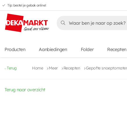
Tip: bestel je gebak online!
Overslaan
Overslaan
Overslaan
naar
naar
naar
Overslaan
hoofdnavigatie
hoofdinhoud
voettekstinhoud
naar
aanbiedingen
Producten
Aanbiedingen
Folder
Recepten
Terug
Home
Meer
Recepten
Gepofte snoeptomaten
Terug naar overzicht