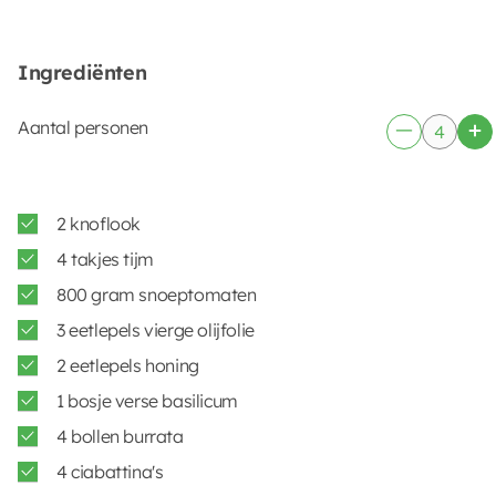
Ingrediënten
Aantal personen
2 knoflook
4 takjes tijm
800 gram snoeptomaten
3 eetlepels vierge olijfolie
2 eetlepels honing
1 bosje verse basilicum
4 bollen burrata
4 ciabattina's