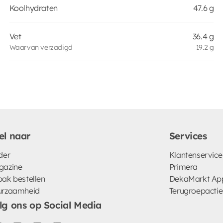
Koolhydraten
47.6 g
Vet
36.4 g
Waarvan verzadigd
19.2 g
el naar
Services
der
Klantenservice
gazine
Primera
ak bestellen
DekaMarkt Ap
urzaamheid
Terugroepactie
lg ons op Social Media