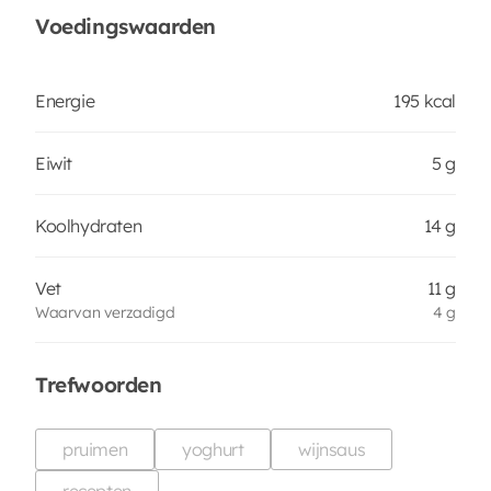
Voedingswaarden
Energie
195 kcal
Eiwit
5 g
Koolhydraten
14 g
Vet
11 g
Waarvan verzadigd
4 g
Trefwoorden
pruimen
yoghurt
wijnsaus
recepten