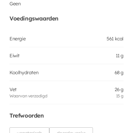
Geen
Voedingswaarden
Energie
561 kcal
Eiwit
11 g
Koolhydraten
68 g
Vet
26 g
Waarvan verzadigd
15 g
Trefwoorden
vegetarisch
doordeweeks