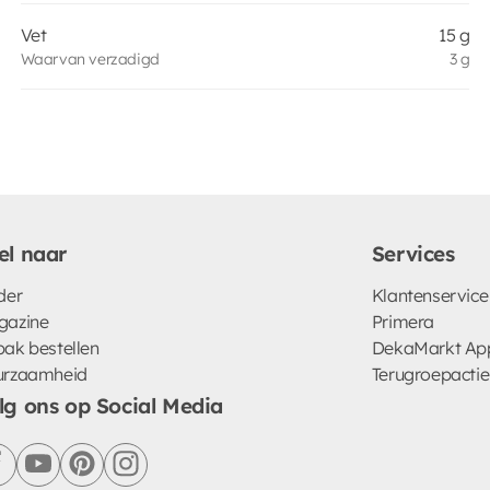
Vet
15 g
Waarvan verzadigd
3 g
el naar
Services
der
Klantenservice
gazine
Primera
ak bestellen
DekaMarkt Ap
urzaamheid
Terugroepactie
lg ons op Social Media
facebook
youtube
pinterest
instagram