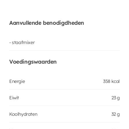
Aanvullende benodigdheden
- staafmixer
Voedingswaarden
Energie
358 kcal
Eiwit
23 g
Koolhydraten
32 g