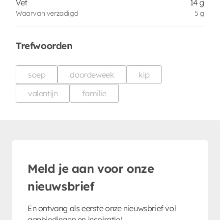
Vet
14 g
Waarvan verzadigd
5 g
Trefwoorden
soep
doordeweek
kip
valentijn
familie
Meld je aan voor onze
nieuwsbrief
En ontvang als eerste onze nieuwsbrief vol
aanbiedingen en inspiratie!