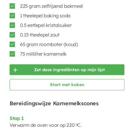
225 gram zelfrijzend bakmeel
1 theelepel baking soda
0.5 eetlepel kristalsuiker
0.15 theelepel zout
65 gram roomboter (koud)
75 milliliter karnemelk
Zet deze ingrediënten op mijn lijst
Start met koken
Bereidingswijze Karnemelkscones
Stap 1
Verwarm de oven voor op 220 ᵒC.