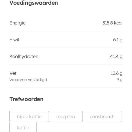
Voedingswaarden
Energie
315.8 kcal
Eiwit
6.1 g
Koolhydraten
41.4 g
Vet
13.6 g
Waarvan verzadigd
9 g
Trefwoorden
bij de koffie
recepten
paasbrunch
koffie