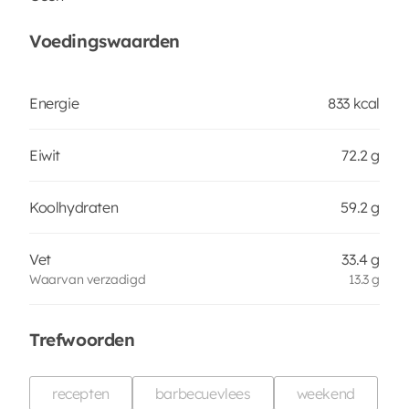
Voedingswaarden
Energie
833 kcal
Eiwit
72.2 g
Koolhydraten
59.2 g
Vet
33.4 g
Waarvan verzadigd
13.3 g
Trefwoorden
recepten
barbecuevlees
weekend