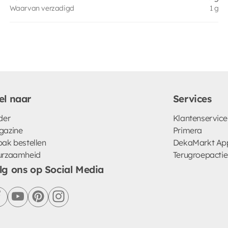
Waarvan verzadigd
1 g
el naar
Services
der
Klantenservice
gazine
Primera
ak bestellen
DekaMarkt Ap
urzaamheid
Terugroepactie
lg ons op Social Media
facebook
youtube
pinterest
instagram