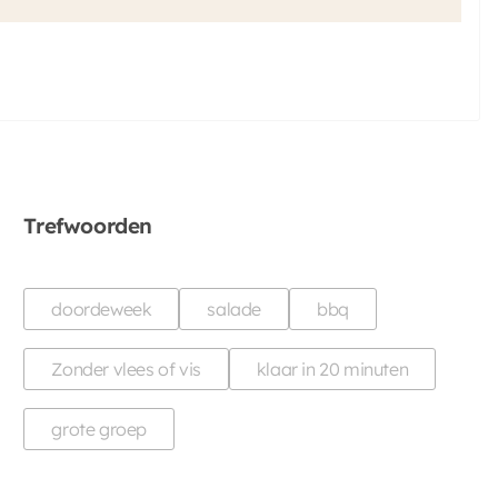
Trefwoorden
doordeweek
salade
bbq
Zonder vlees of vis
klaar in 20 minuten
grote groep