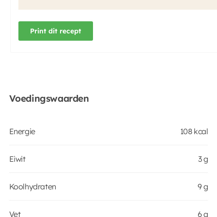
Print dit recept
Voedingswaarden
Energie
108 kcal
Eiwit
3 g
Koolhydraten
9 g
Vet
6 g