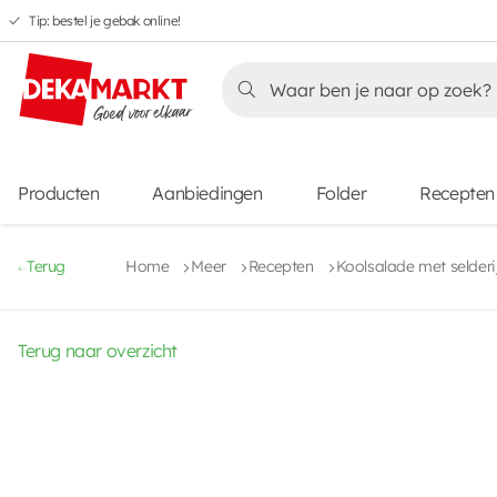
Tip: bestel je gebak online!
Overslaan
Overslaan
Overslaan
naar
naar
naar
Overslaan
hoofdnavigatie
hoofdinhoud
voettekstinhoud
naar
aanbiedingen
Producten
Aanbiedingen
Folder
Recepten
Terug
Home
Meer
Recepten
Koolsalade met selderi
Terug naar overzicht