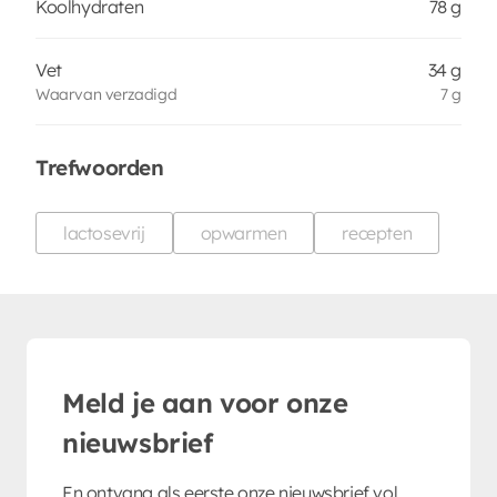
Koolhydraten
78 g
Vet
34 g
Waarvan verzadigd
7 g
Trefwoorden
lactosevrij
opwarmen
recepten
Meld je aan voor onze
nieuwsbrief
En ontvang als eerste onze nieuwsbrief vol