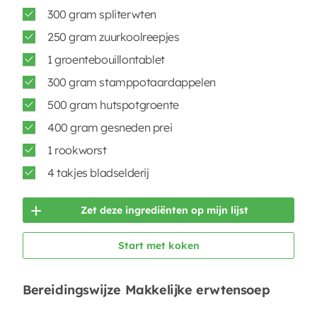
300 gram spliterwten
250 gram zuurkoolreepjes
1 groentebouillontablet
300 gram stamppotaardappelen
500 gram hutspotgroente
400 gram gesneden prei
1 rookworst
4 takjes bladselderij
Zet deze ingrediënten op mijn lijst
Start met koken
Bereidingswijze Makkelijke erwtensoep