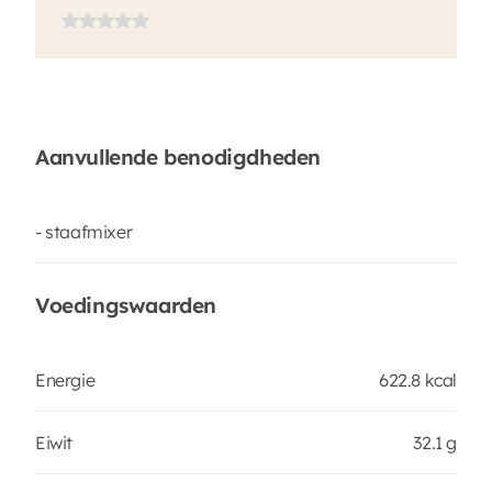
Aanvullende benodigdheden
- staafmixer
Voedingswaarden
Energie
622.8 kcal
Eiwit
32.1 g