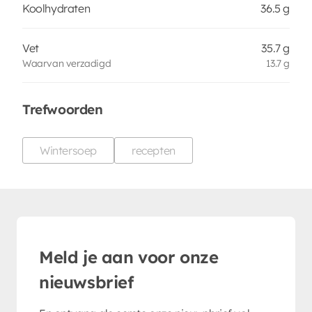
Koolhydraten
36.5 g
Vet
35.7 g
Waarvan verzadigd
13.7 g
Trefwoorden
Wintersoep
recepten
Meld je aan voor onze
nieuwsbrief