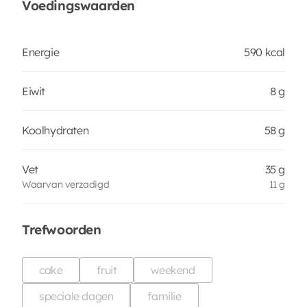
Voedingswaarden
Energie
590 kcal
Eiwit
8 g
Koolhydraten
58 g
Vet
35 g
Waarvan verzadigd
11 g
Trefwoorden
cake
fruit
weekend
speciale dagen
familie