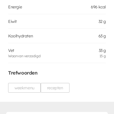
Energie
696 kcal
Eiwit
32 g
Koolhydraten
63 g
Vet
33 g
Waarvan verzadigd
15 g
Trefwoorden
weekmenu
recepten