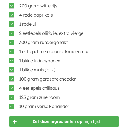
200 gram witte rijst
4 rode paprika’s
1 rode ui
2 eetlepels olijfolie, extra vierge
300 gram rundergehakt
1 eetlepel mexicaanse kruidenmix
1 blikje kidneybonen
1 blikje mais (blik)
100 gram geraspte cheddar
4 eetlepels chilisaus
125 gram zure room
10 gram verse koriander
Zet deze ingrediënten op mijn lijst