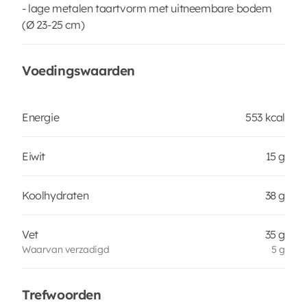
- lage metalen taartvorm met uitneembare bodem
(Ø 23-25 cm)
Voedingswaarden
Energie
553 kcal
Eiwit
15 g
Koolhydraten
38 g
Vet
35 g
Waarvan verzadigd
5 g
Trefwoorden