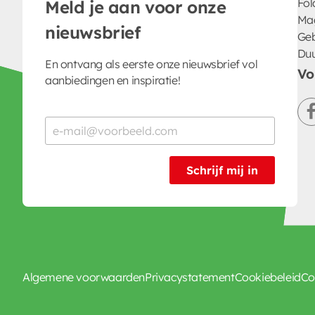
Fol
Meld je aan voor onze
Ma
nieuwsbrief
Geb
Du
En ontvang als eerste onze nieuwsbrief vol
Vo
aanbiedingen en inspiratie!
Schrijf mij in
Algemene voorwaarden
Privacystatement
Cookiebeleid
Co