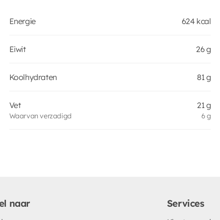
Energie
624 kcal
Eiwit
26 g
Koolhydraten
81 g
Vet
21 g
Waarvan verzadigd
6 g
el naar
Services