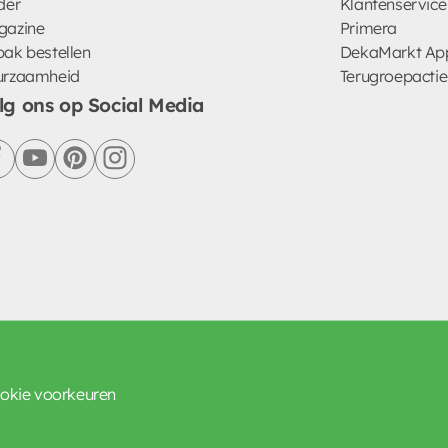
der
Klantenservice
gazine
Primera
ak bestellen
DekaMarkt Ap
urzaamheid
Terugroepactie
lg ons op Social Media
facebook
youtube
pinterest
instagram
okie voorkeuren