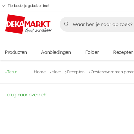
Tip: bestel je gebak online!
Overslaan
Overslaan
Overslaan
naar
naar
naar
Overslaan
hoofdnavigatie
hoofdinhoud
voettekstinhoud
naar
aanbiedingen
Producten
Aanbiedingen
Folder
Recepten
Terug
Home
Meer
Recepten
Oesterzwammen pasta 
Terug naar overzicht