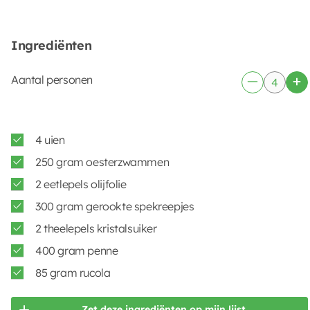
Ingrediënten
Aantal personen
4 uien
250 gram oesterzwammen
2 eetlepels olijfolie
300 gram gerookte spekreepjes
2 theelepels kristalsuiker
400 gram penne
85 gram rucola
Zet deze ingrediënten op mijn lijst