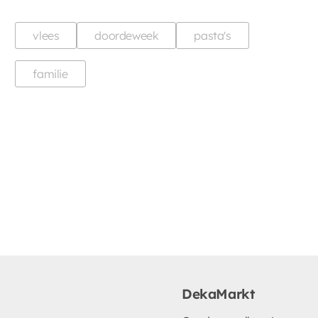
vlees
doordeweek
pasta's
familie
DekaMarkt