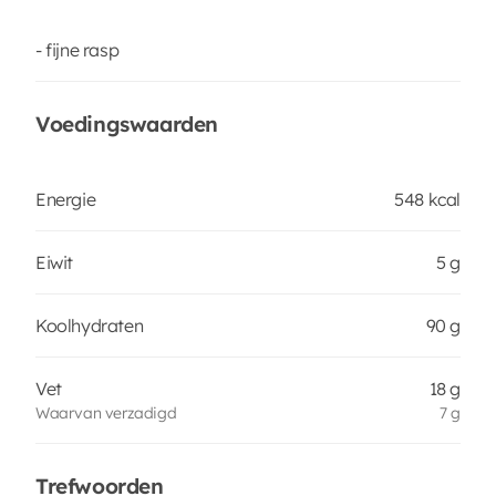
- fijne rasp
Voedingswaarden
Energie
548 kcal
Eiwit
5 g
Koolhydraten
90 g
Vet
18 g
Waarvan verzadigd
7 g
Trefwoorden