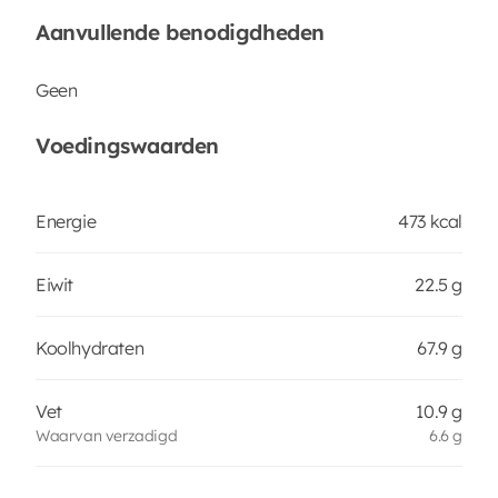
Aanvullende benodigdheden
Geen
Voedingswaarden
Energie
473 kcal
Eiwit
22.5 g
Koolhydraten
67.9 g
Vet
10.9 g
Waarvan verzadigd
6.6 g