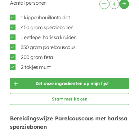
Aantal personen
1 kippenbouillontablet
450 gram sperziebonen
1 eetlepel harissa kruiden
350 gram parelcouscous
200 gram feta
2 takjes munt
Zet deze ingrediënten op mijn lijst
Start met koken
Bereidingswijze Parelcouscous met harissa
sperziebonen