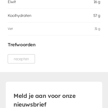
Eiwit
16 g
Koolhydraten
57 g
Vet
31 g
Trefwoorden
recepten
Meld je aan voor onze
nieuwsbrief