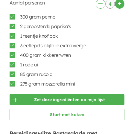
Aantal personen
300 gram penne
2 geroosterde paprika's
1 teentje knoflook
3 eetlepels olijfolie extra vierge
400 gram kikkererwten
1 rode ui
85 gram rucola
275 gram mozzarella mini
Zet deze ingrediënten op mijn lijst
Start met koken
Bereidingswijze Pastasalade met