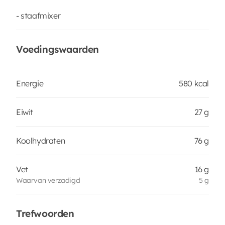
- staafmixer
Voedingswaarden
Energie
580 kcal
Eiwit
27 g
Koolhydraten
76 g
Vet
16 g
Waarvan verzadigd
5 g
Trefwoorden