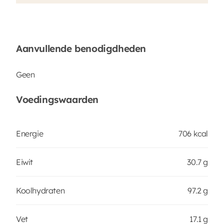
Aanvullende benodigdheden
Geen
Voedingswaarden
Energie
706 kcal
Eiwit
30.7 g
Koolhydraten
97.2 g
Vet
17.1 g