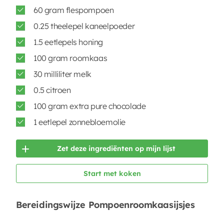
60 gram flespompoen
0.25 theelepel kaneelpoeder
1.5 eetlepels honing
100 gram roomkaas
30 milliliter melk
0.5 citroen
100 gram extra pure chocolade
1 eetlepel zonnebloemolie
Zet deze ingrediënten op mijn lijst
Start met koken
Bereidingswijze Pompoenroomkaasijsjes