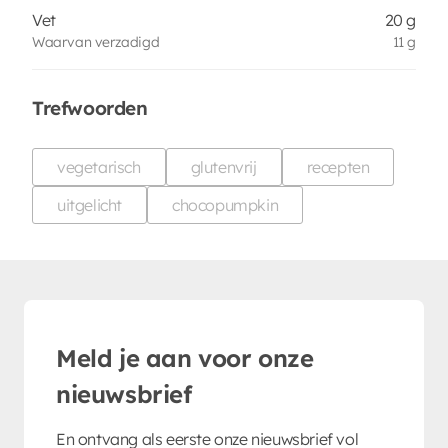
Vet
20 g
Waarvan verzadigd
11 g
Trefwoorden
vegetarisch
glutenvrij
recepten
uitgelicht
chocopumpkin
Meld je aan voor onze
nieuwsbrief
En ontvang als eerste onze nieuwsbrief vol