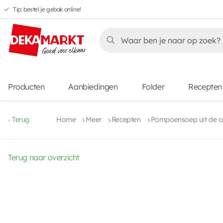
Tip: bestel je gebak online!
Overslaan
Overslaan
Overslaan
naar
naar
naar
Overslaan
hoofdnavigatie
hoofdinhoud
voettekstinhoud
naar
aanbiedingen
Producten
Aanbiedingen
Folder
Recepten
Terug
Home
Meer
Recepten
Pompoensoep uit de 
Terug naar overzicht