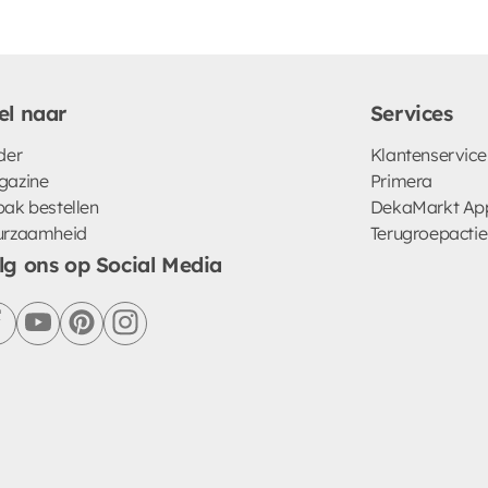
el naar
Services
der
Klantenservice
gazine
Primera
ak bestellen
DekaMarkt Ap
urzaamheid
Terugroepactie
lg ons op Social Media
facebook
youtube
pinterest
instagram