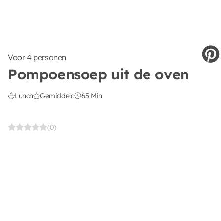
Voor 4 personen
Pompoensoep uit de oven
Lunch
Gemiddeld
65 Min
(0)