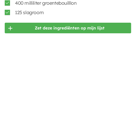
400 milliliter groentebouilllon
125 slagroom
Zet deze ingrediënten op mijn lijst