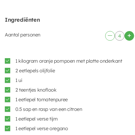
Ingrediënten
Aantal personen
1 kilogram oranje pompoen met platte onderkant
2 eetlepels olijfolie
1 ui
2 teentjes knoflook
1 eetlepel tomatenpuree
0.5 sap en rasp van een citroen
1 eetlepel verse tijm
1 eetlepel verse oregano