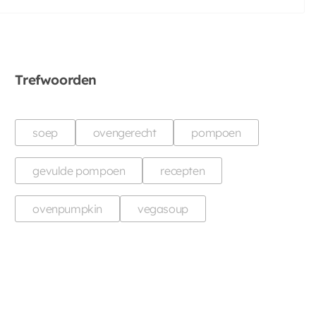
Trefwoorden
soep
ovengerecht
pompoen
gevulde pompoen
recepten
ovenpumpkin
vegasoup