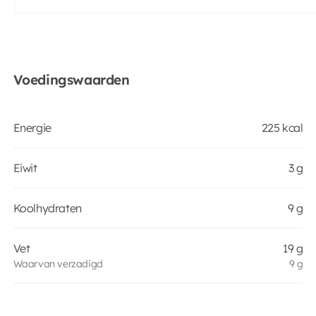
Voedingswaarden
Energie
225 kcal
Eiwit
3 g
Koolhydraten
9 g
Vet
19 g
Waarvan verzadigd
9 g