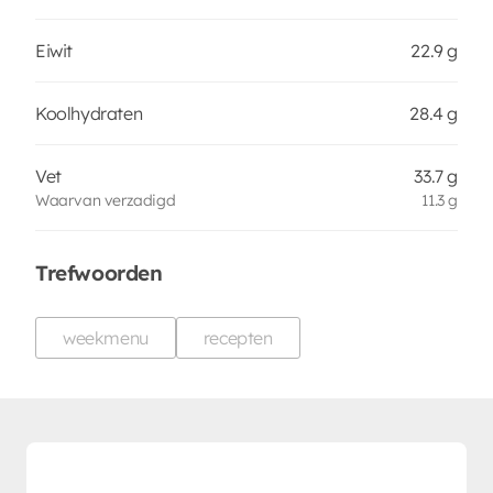
Eiwit
22.9 g
Koolhydraten
28.4 g
Vet
33.7 g
Waarvan verzadigd
11.3 g
Trefwoorden
weekmenu
recepten