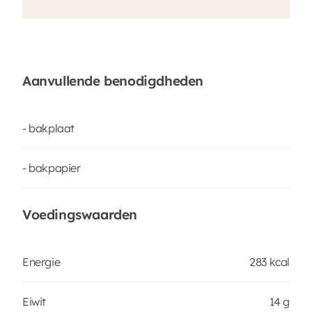
Aanvullende benodigdheden
- bakplaat
- bakpapier
Voedingswaarden
Energie
283 kcal
Eiwit
14 g