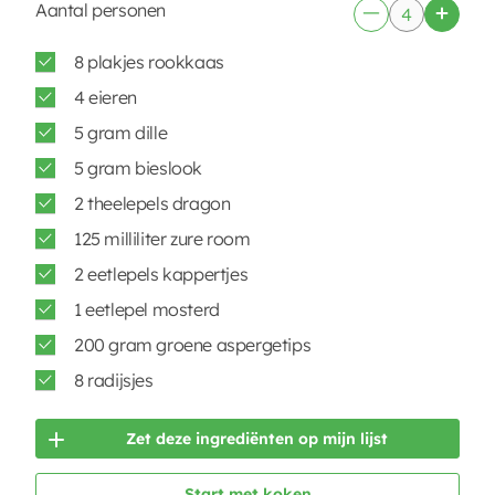
Aantal personen
8 plakjes rookkaas
4 eieren
5 gram dille
5 gram bieslook
2 theelepels dragon
125 milliliter zure room
2 eetlepels kappertjes
1 eetlepel mosterd
200 gram groene aspergetips
8 radijsjes
Zet deze ingrediënten op mijn lijst
Start met koken