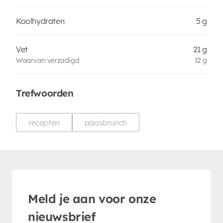
Koolhydraten
5 g
Vet
21 g
Waarvan verzadigd
12 g
Trefwoorden
recepten
paasbrunch
Meld je aan voor onze
nieuwsbrief