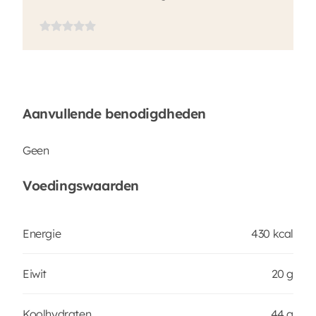
Aanvullende benodigdheden
Geen
Voedingswaarden
Energie
430 kcal
Eiwit
20 g
Koolhydraten
44 g