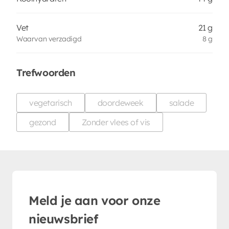
Vet
21 g
Waarvan verzadigd
8 g
Trefwoorden
vegetarisch
doordeweek
salade
gezond
Zonder vlees of vis
Meld je aan voor onze
nieuwsbrief