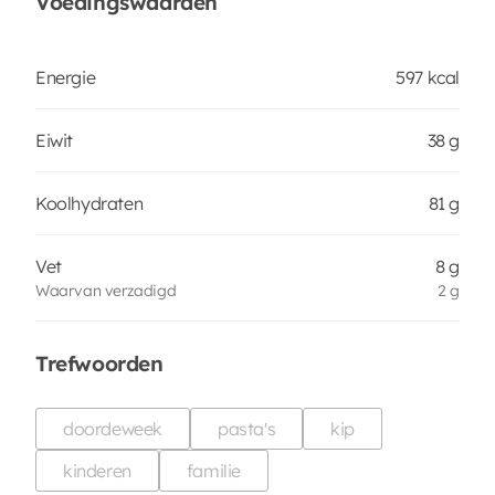
Voedingswaarden
Energie
597 kcal
Eiwit
38 g
Koolhydraten
81 g
Vet
8 g
Waarvan verzadigd
2 g
Trefwoorden
doordeweek
pasta's
kip
kinderen
familie