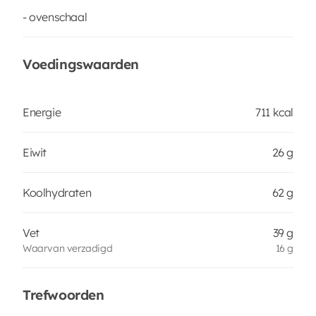
- ovenschaal
Voedingswaarden
Energie
711 kcal
Eiwit
26 g
Koolhydraten
62 g
Vet
39 g
Waarvan verzadigd
16 g
Trefwoorden