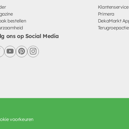
der
Klantenservice
gazine
Primera
ak bestellen
DekaMarkt Ap
urzaamheid
Terugroepactie
lg ons op Social Media
facebook
youtube
pinterest
instagram
okie voorkeuren