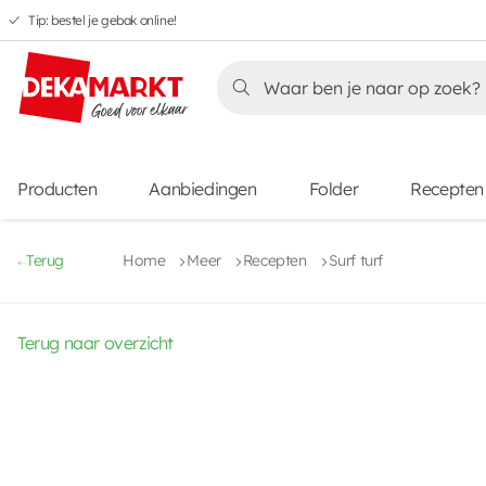
Tip: bestel je gebak online!
Overslaan
Overslaan
Overslaan
naar
naar
naar
Overslaan
hoofdnavigatie
hoofdinhoud
voettekstinhoud
naar
aanbiedingen
Producten
Aanbiedingen
Folder
Recepten
Terug
Home
Meer
Recepten
Surf turf
Terug naar overzicht