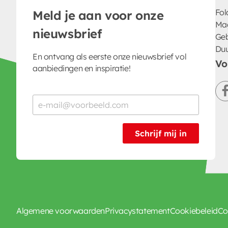
Fol
Meld je aan voor onze
Ma
nieuwsbrief
Geb
Du
En ontvang als eerste onze nieuwsbrief vol
Vo
aanbiedingen en inspiratie!
Schrijf mij in
Algemene voorwaarden
Privacystatement
Cookiebeleid
Co