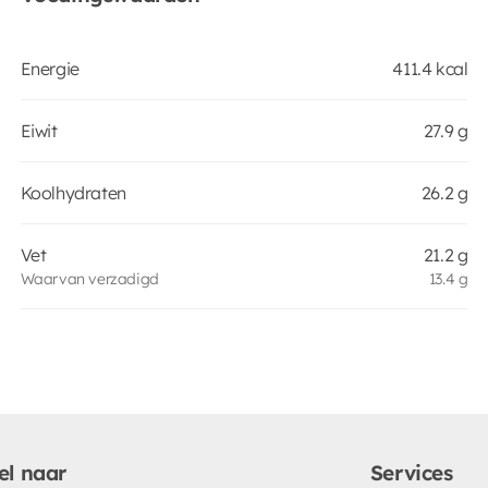
Energie
411.4 kcal
Eiwit
27.9 g
Koolhydraten
26.2 g
Vet
21.2 g
Waarvan verzadigd
13.4 g
el naar
Services