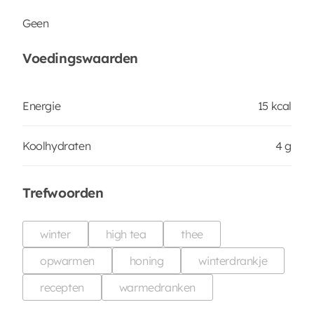
Geen
Voedingswaarden
Energie
15 kcal
Koolhydraten
4 g
Trefwoorden
winter
high tea
thee
opwarmen
honing
winterdrankje
recepten
warmedranken