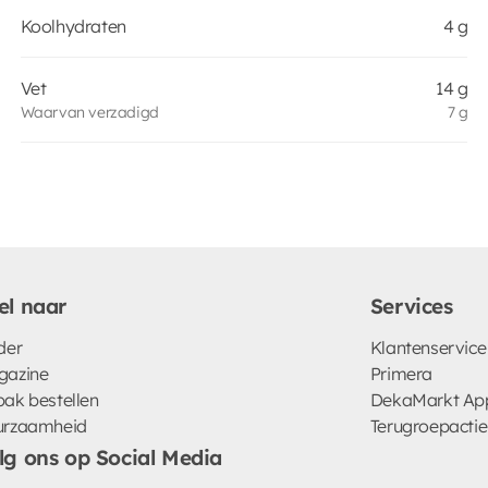
Koolhydraten
4 g
Vet
14 g
Waarvan verzadigd
7 g
el naar
Services
der
Klantenservice
gazine
Primera
ak bestellen
DekaMarkt Ap
urzaamheid
Terugroepactie
lg ons op Social Media