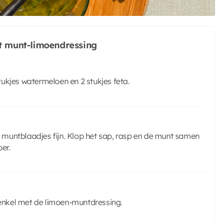
t munt-limoendressing
stukjes watermeloen en 2 stukjes feta.
de muntblaadjes fijn. Klop het sap, rasp en de munt samen
er.
enkel met de limoen-muntdressing.