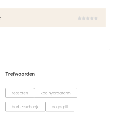
g
Trefwoorden
recepten
koolhydraatarm
barbecuehapje
vegagrill