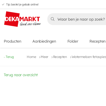
Tip: bestel je gebak online!
Overslaan
Overslaan
Overslaan
naar
naar
naar
Overslaan
hoofdnavigatie
hoofdinhoud
voettekstinhoud
naar
aanbiedingen
Producten
Aanbiedingen
Folder
Recepten
Terug
Home
Meer
Recepten
Watermeloen fetaspies
Terug naar overzicht