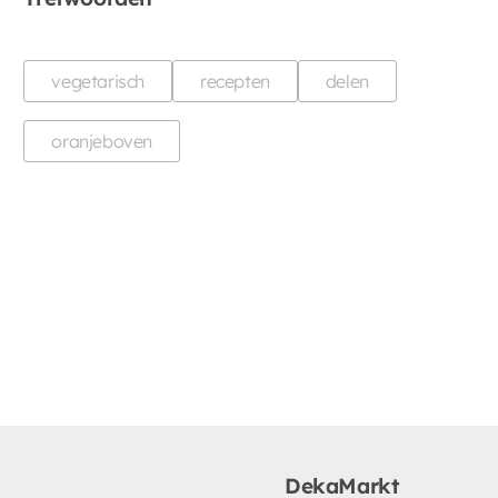
vegetarisch
recepten
delen
oranjeboven
DekaMarkt