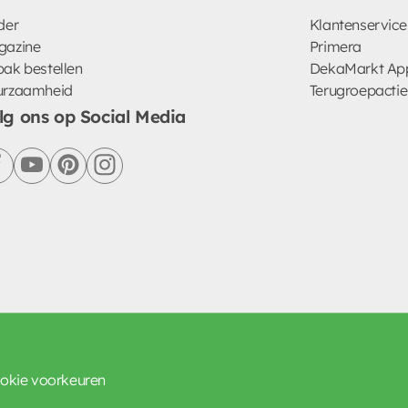
der
Klantenservice
gazine
Primera
ak bestellen
DekaMarkt Ap
urzaamheid
Terugroepactie
lg ons op Social Media
facebook
youtube
pinterest
instagram
okie voorkeuren