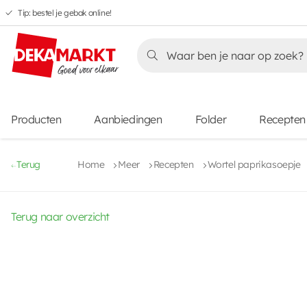
Tip: bestel je gebak online!
Overslaan
Overslaan
Overslaan
naar
naar
naar
Overslaan
hoofdnavigatie
hoofdinhoud
voettekstinhoud
naar
aanbiedingen
Producten
Aanbiedingen
Folder
Recepten
Terug
Home
Meer
Recepten
Wortel paprikasoepje
Terug naar overzicht