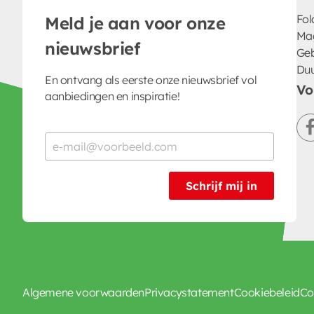
Fol
Meld je aan voor onze
Ma
nieuwsbrief
Geb
Du
En ontvang als eerste onze nieuwsbrief vol
Vo
aanbiedingen en inspiratie!
Schrijf mij in
Algemene voorwaarden
Privacystatement
Cookiebeleid
Co