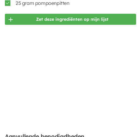
25 gram pompoenpitten
Zet deze ingrediënten op mijn lijst
Aanvullende benodigdheden