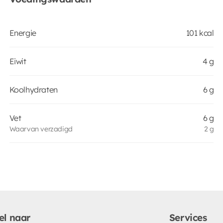
Energie
101 kcal
Eiwit
4 g
Koolhydraten
6 g
Vet
6 g
Waarvan verzadigd
2 g
el naar
Services