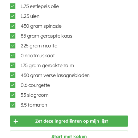
1.75 eetlepels olie
1.25 uien
450 gram spinazie
85 gram geraspte kaas
225 gram ricotta
0 nootmuskaat
175 gram gerookte zalm
450 gram verse lasagnebladen
0.6 courgette
55 slagroom
3.5 tomaten
Zet deze ingrediënten op mijn lijst
Start met koken