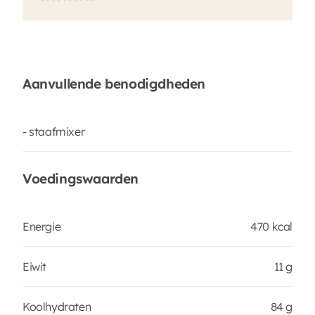
Aanvullende benodigdheden
- staafmixer
Voedingswaarden
Energie
470 kcal
Eiwit
11 g
Koolhydraten
84 g