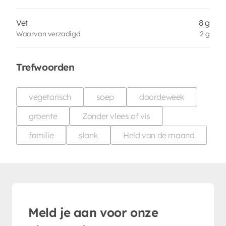
Vet
8 g
Waarvan verzadigd
2 g
Trefwoorden
vegetarisch
soep
doordeweek
groente
Zonder vlees of vis
familie
slank
Held van de maand
Meld je aan voor onze