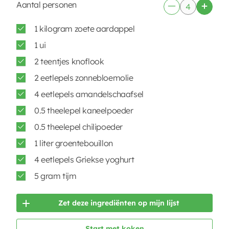
Aantal personen
1 kilogram zoete aardappel
1 ui
2 teentjes knoflook
2 eetlepels zonnebloemolie
4 eetlepels amandelschaafsel
0.5 theelepel kaneelpoeder
0.5 theelepel chilipoeder
1 liter groentebouillon
4 eetlepels Griekse yoghurt
5 gram tijm
Zet deze ingrediënten op mijn lijst
Start met koken