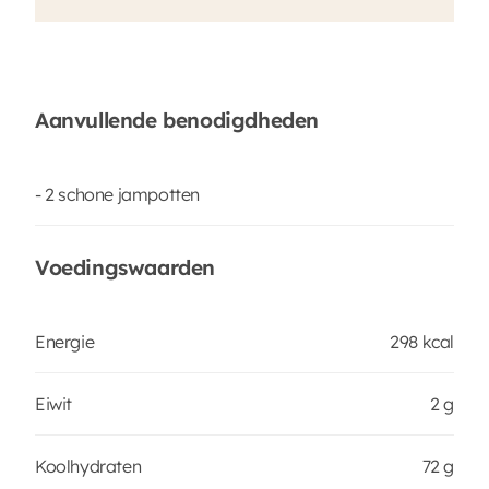
Aanvullende benodigdheden
- 2 schone jampotten
Voedingswaarden
Energie
298 kcal
Eiwit
2 g
Koolhydraten
72 g