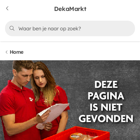
DekaMarkt
Home