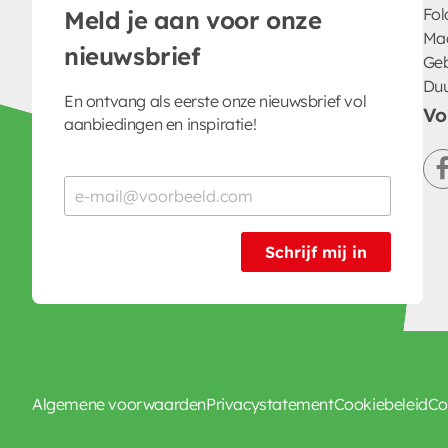
Fol
Meld je aan voor onze
Ma
nieuwsbrief
Geb
Du
En ontvang als eerste onze nieuwsbrief vol
Vo
aanbiedingen en inspiratie!
Schrijf mij in
Algemene voorwaarden
Privacystatement
Cookiebeleid
Co