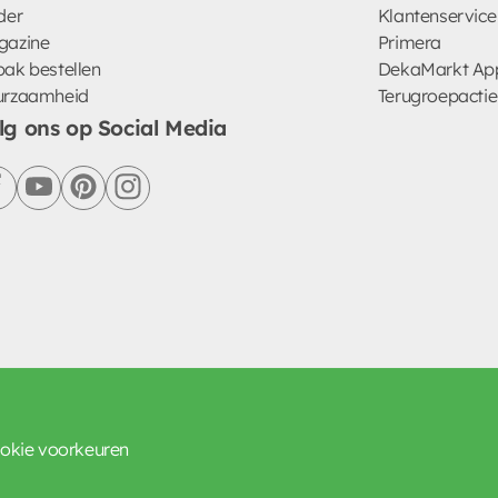
der
Klantenservice
gazine
Primera
ak bestellen
DekaMarkt Ap
urzaamheid
Terugroepactie
lg ons op Social Media
facebook
youtube
pinterest
instagram
okie voorkeuren