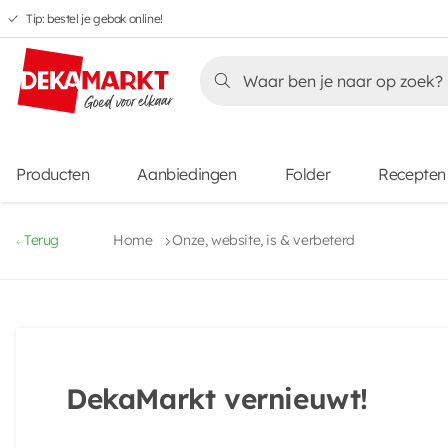
Tip: bestel je gebak online!
Overslaan
Overslaan
Overslaan
naar
naar
naar
Overslaan
hoofdnavigatie
hoofdinhoud
voettekstinhoud
naar
aanbiedingen
Producten
Aanbiedingen
Folder
Recepten
Terug
Home
Onze, website, is & verbeterd
DekaMarkt vernieuwt!